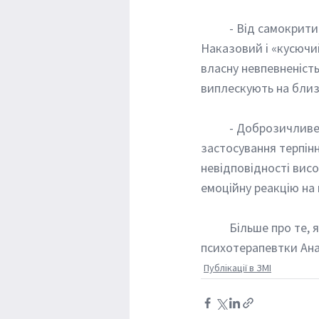
 	- Від самокритики насправді стає лише гірше, хоча суспільство її до певної міри вітає. 
Наказовий і «кусючий
власну невпевненість,
виплескують на близ
	- Доброзичливе ставлення до себе, на противагу суворій самокритиці, передбачає 
застосування терпінн
невідповідності вис
емоційну реакцію на 
	Більше про те, як розвивати самоспівчуття і бути собі другом — у публікації 
психотерапевтки 
Ана
Публікації в ЗМІ