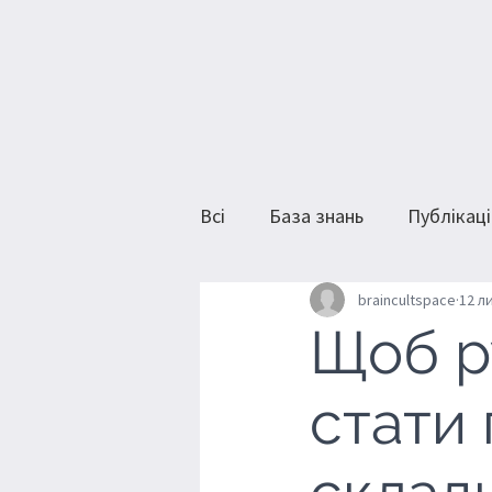
Всі
База знань
Публікаці
braincultspace
12 ли
Щоб р
стати 