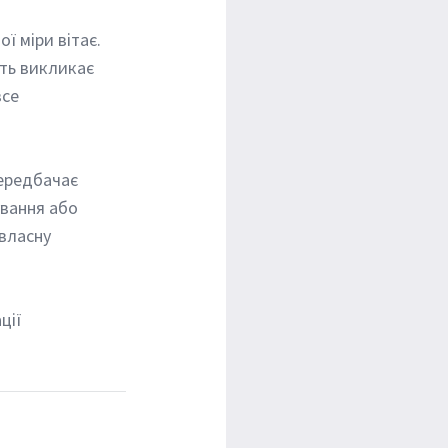
ть викликає 
се 
ування або 
власну 