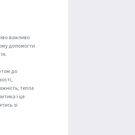
ьому допомогти 
тя.
ості, 
ажність, тепла 
итика і це 
тись зі 