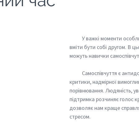
ний час
	У важкі моменти особливо важливо 
вміти бути собі другом. В ц
можуть навички самоспівчут
	Самоспівчуття є антидотом до 
критики, надмірної вимоглив
порівнювання. Людяність, ув
підтримка розчиняє голос кр
дозволяє нам краще справля
стресом.