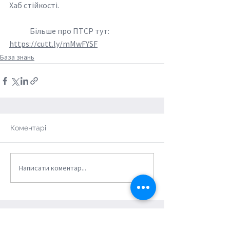
Хаб стійкості
.
	Більше про ПТСР тут: 
https://cutt.ly/mMwFYSF
База знань
Коментарі
Написати коментар...
ВСІ ПУБЛІКАЦІЇ