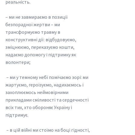
реальність. 
– ми не завмираємо в позиції 
безпорадної жертви – ми 
трансформуємо травму в 
конструктивні дії: відбудовуємо, 
зміцнюємо, переказуємо кошти, 
надаємо допомогу і підтримку як 
волонтери; 
 – ми у темному небі помічаємо зорі: ми 
жартуємо, героїзуємо, надихаємось і 
захоплюємось неймовірними 
прикладами сміливості та сердечності 
всіх тих, хто обороняє Україну і 
підтримує.
 – в цій війні ми стоїмо на боці гідності, 