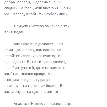
добра і правди, і недарма в нашій 
спадщині є козацький вислів: «якщо ти 
чуєш правду в собі – ти незборимий». 
	Нам усім життєво важливо діяти 
так і надалі.
	Але якщо ви відчуваєте, що з 
вами щось не так, вам важко – не 
вагайтесь звернутись вчасно, не 
відкладайте. Витягти з рани уламок, 
перебинтувати її, дати можливість 
загоїтись значно краще, ніж 
ігнорувати відкриту рану і 
приховувати те, що так болить. Ви 
заслуговуєте на щасливе життя.  
	Анастасія Ніжнік, співзасновниця 