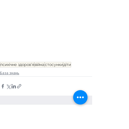
психічне здоров'я
війна
стосунки
діти
База знань
Коментарі