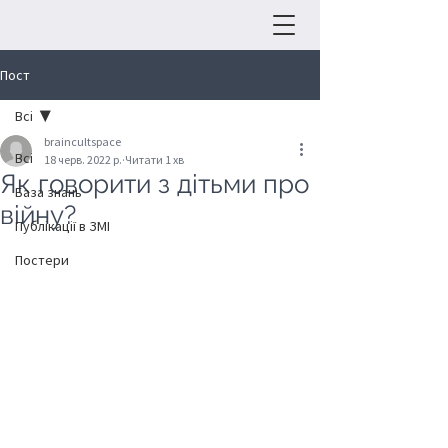
Пост
Всі
braincultspace
Всі
18 черв. 2022 р.
Читати 1 хв
Як говорити з дітьми про
База знань
війну?
Публікації в ЗМІ
Постери