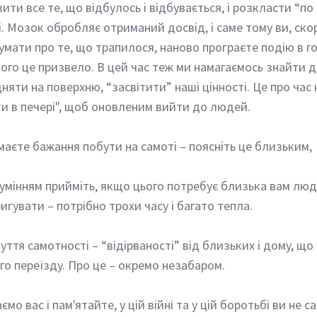
ити все те, що відбулось і відбувається, і розкласти “по
і. Мозок обробляє отриманий досвід, і саме тому ви, скор
мати про те, що трапилося, наново програєте подію в го
чого це призвело. В цей час теж ми намагаємось знайти д
ідняти на поверхню, “засвітити” наші цінності. Це про час
ти в печері", щоб оновленим вийти до людей. 
 маєте бажання побути на самоті – поясніть це близьким, 
ригувати – потрібно трохи часу і багато тепла.
о переїзду. Про це – окремо незабаром. 
мо вас і пам'ятайте, у цій війні та у цій боротьбі ви не сам