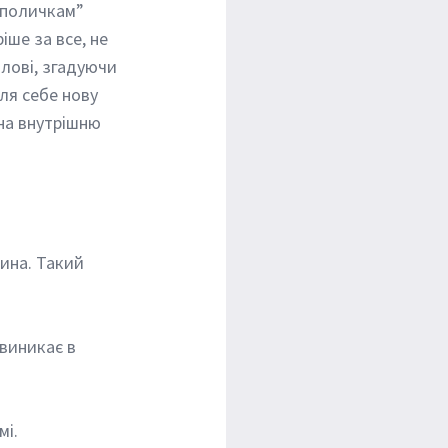
 поличкам” 
іше за все, не 
лові, згадуючи 
ля себе нову 
 на внутрішню 
і. 