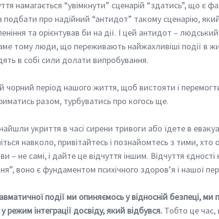
ття намагається “увімкнути” сценарій “здатись”, що є фа
 подбати про надійний “антидот” такому сценарію, яки
пеніння та орієнтував би на дії. І цей антидот – людський
аме тому люди, що переживають найжахливіші події в жит
дять в собі сили долати випробування. 
риматись разом, турбуватись про когось ще. 
ніться навколо, привітайтесь і познайомтесь з тими, хто 
ви – не самі, і дайте це відчуття іншим. Відчуття єдності
ня”, воно є фундаментом психічного здоров’я і нашої пер
равматичної події ми опиняємось у відносній безпеці, ми 
 режим інтеграції досвіду, який відбувся.
 Тобто це час,