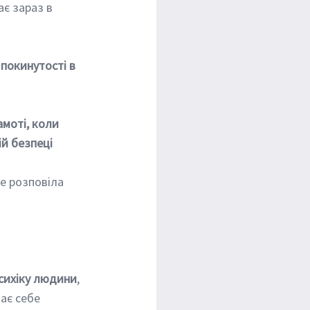
 покинутості в 
ій безпеці
е розповіла 
психіку людини
, 
ає себе 