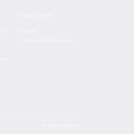
КОМПАНІЯ
emy
Про нас
Соціальна Відповідальність
Індивідуальні Консультації
© 2022 Брейнкульт