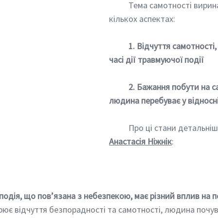
	Тема самотності виринає зараз в 
кількох аспектах:
1. Відчуття самотності,
часі дії травмуючої події
	2. Бажання побути на самоті, коли 
людина перебуває у відносн
	Про ці стани детальніш
Анастасія Ніжнік
:
подія, що пов’язана з небезпекою, має різний вплив на 
рює відчуття безпорадності та самотності, людина почув