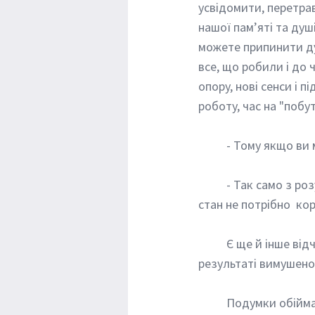
усвідомити, перетрав
нашої пам’яті та душ
можете припинити ду
все, що робили і до 
опору, нові сенси і п
роботу, час на "побу
	- Тому якщо ви
	- Так само з розумінням прийміть, якщо цього потребує близька вам людина. Такий 
стан не потрібно  ко
	Є ще й інше відчуття самотності – “відірваності” від близьких і дому, що виникає в 
результаті вимушеног
	Подумки обіймає