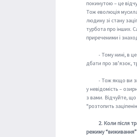
покинутою – це відчу
Тож еволюція мусила
людину зі стану заці
турбота про інших. С
приреченими і знахо
	- Тому нині, в цей чорний період нашого життя, щоб вистояти і перемогти, ключовим є 
дбати про зв’язок, т
	- Тож якщо ви знайшли укриття в часі сирени тривоги або їдете в евакуаційному потязі 
у невідомість – озир
з вами. Відчуйте, що 
“розтопить заціпенін
2. Коли після т
режиму “виживання” у