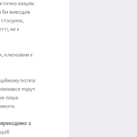
ктично кінцем. 
й би виводив 
 стосунок, 
ті, не є 
опинився поруч 
 не лише 
емоги. 
переходимо з 
 щоб 