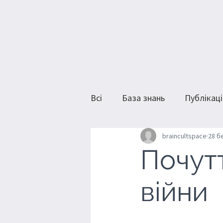
Всі
База знань
Публікаці
braincultspace
28 бе
Почутт
війни