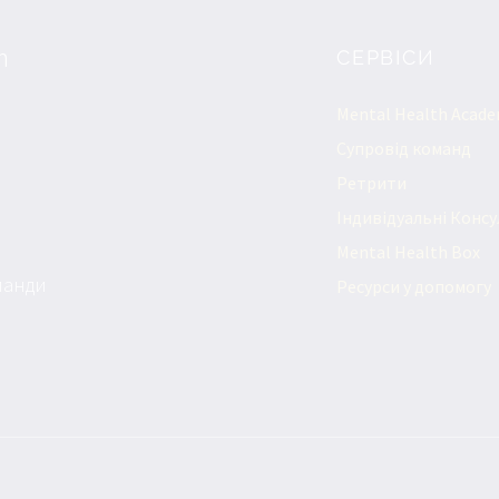
m
СЕРВІСИ
Mental Health Acad
Супровід команд
Ретрити
Mental Health Box
оманди
Ресурси у допомогу