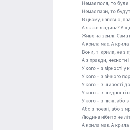
Немає поля, то буде 
Немає пари, то будут
В цьому, напевно, п
А як же людина? А щ
Живе на землі. Сама н
А крила має. А крила
Вони, ті крила, не з п
А з правди, чесноти і 
У кого – з вірності у 
У кого – з вічного по
У кого – з щирості д
У кого – з щедрості 
У кого – з пісні, або з
Або з поезії, або з мр
Людина нібито не л
А крила має. А крила