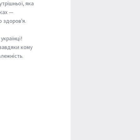
ках — 
о здоров'я.
 українці!
 завдяки кому 
алежність.