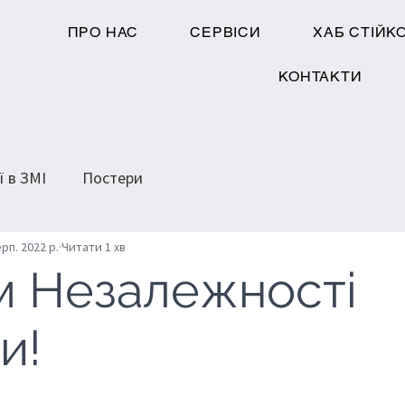
ПРО НАС
СЕРВІСИ
ХАБ СТІЙК
КОНТАКТИ
ї в ЗМІ
Постери
рп. 2022 р.
Читати 1 хв
м Незалежності
и!