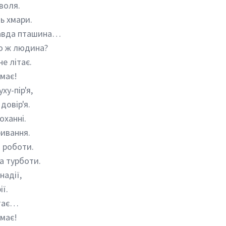
воля.
ь хмари.
равда пташина…
о ж людина?
е літає.
 має!
уху-пір'я,
довір'я.
коханні.
ривання.
о роботи.
на турботи.
 надії,
ії.
ітає…
 має!