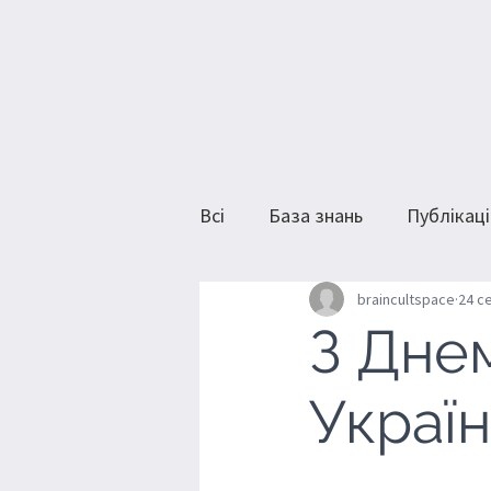
Всі
База знань
Публікаці
braincultspace
24 се
З Дне
Україн