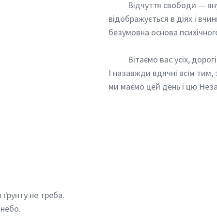
	Відчуття свободи — внутрішньої, яка 
відображується в діях і вчин
безумовна основа психічног
	Вітаємо вас усіх, дорогі
І назавжди вдячні всім тим,
ми маємо цей день і цю Нез
 ґрунту не треба.
 небо.